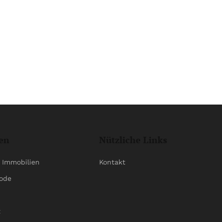
en
Nützliche Links
 Immobilien
Kontakt
ode
t