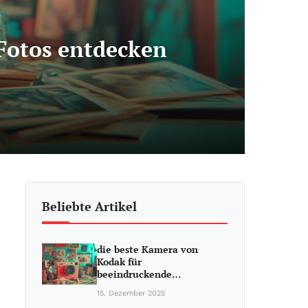
Fotos entdecken
Beliebte Artikel
die beste Kamera von
Kodak für
beeindruckende…
15. Dezember 2025