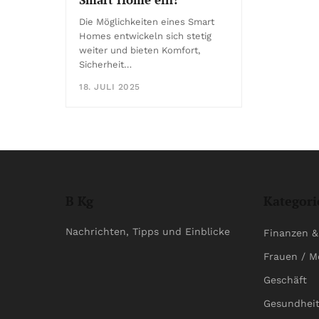
Die Möglichkeiten eines Smart
Homes entwickeln sich stetig
weiter und bieten Komfort,
Sicherheit…
18. JULI 2025
B Kg
Kategori
Nachrichten, Tipps und Einblicke
Finanzen &
Frauen / M
Geschäft
Gesundhei