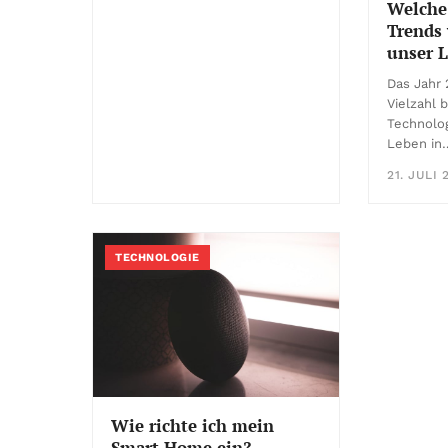
Welche
Trends
unser 
Das Jahr 
Vielzahl
Technolog
Leben in
21. JULI 
TECHNOLOGIE
Wie richte ich mein
Smart Home ein?