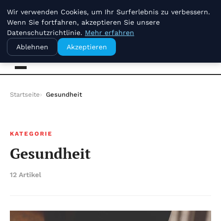
vendredi 7 août 2026
Wir verwenden Cookies, um Ihr Surferlebnis zu verbessern.
Wenn Sie fortfahren, akzeptieren Sie unsere
Datenschutzrichtlinie.
Mehr erfahren
B Kg
Ablehnen
Akzeptieren
Startseite
Gesundheit
KATEGORIE
Gesundheit
12 Artikel