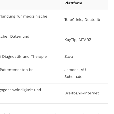
Plattform
rbindung für medizinische
TeleClinic, Doctolib
scher Daten und
KayTip, AlTARZ
i Diagnostik und Therapie
Zava
 Patientendaten bei
Jameda, AU-
Schein.de
gsgeschwindigkeit und
Breitband-Internet