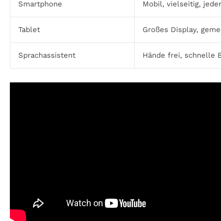
Smartphone
Mobil, vielseitig, jede
Tablet
Großes Display, gem
Sprachassistent
Hände frei, schnelle B