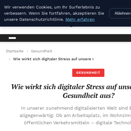
B Kg
Wir verwenden Cookies, um Ihr Surferlebnis zu
verbessern. Wenn Sie fortfahren, akzeptieren Sie
Ablehnen
unsere Datenschutzrichtlinie.
Mehr erfahren
B Kg
Startseite
Gesundheit
Wie wirkt sich digitaler Stress auf unsere mentale Gesundheit
GESUNDHEIT
Wie wirkt sich digitaler Stress auf un
Gesundheit aus?
In unserer zunehmend digitalisierten Welt sind 
allgegenwärtig: Ob am Arbeitsplatz, im Wohnzim
öffentlichen Verkehrsmitteln – digitale Techno