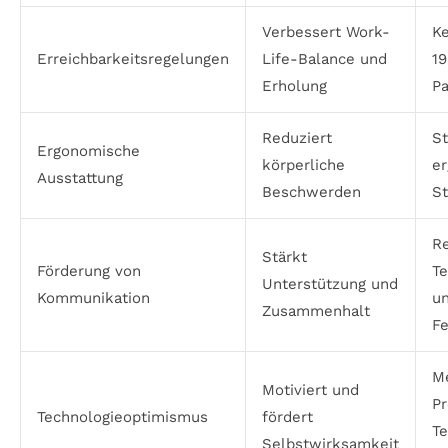
Verbessert Work-
Ke
Erreichbarkeitsregelungen
Life-Balance und
19
Erholung
P
Reduziert
St
Ergonomische
körperliche
e
Ausstattung
Beschwerden
St
R
Stärkt
Förderung von
T
Unterstützung und
Kommunikation
u
Zusammenhalt
F
M
Motiviert und
P
Technologieoptimismus
fördert
Te
Selbstwirksamkeit