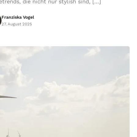
rends, die nicht nur stylish sind, […]
Franziska Vogel
27. August 2025