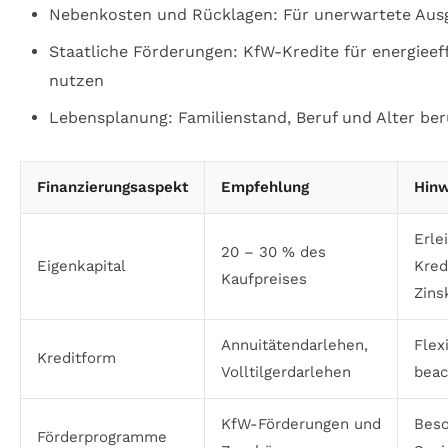
Nebenkosten und Rücklagen: Für unerwartete Aus
Staatliche Förderungen: KfW-Kredite für energieef
nutzen
Lebensplanung: Familienstand, Beruf und Alter ber
Finanzierungsaspekt
Empfehlung
Hinw
Erle
20 – 30 % des
Eigenkapital
Kred
Kaufpreises
Zins
Annuitätendarlehen,
Flex
Kreditform
Volltilgerdarlehen
beac
KfW-Förderungen und
Beso
Förderprogramme