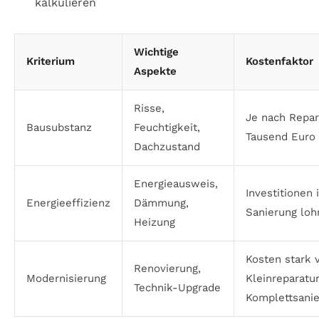
kalkulieren
Wichtige
Kriterium
Kostenfaktor
Aspekte
Risse,
Je nach Repa
Bausubstanz
Feuchtigkeit,
Tausend Euro
Dachzustand
Energieausweis,
Investitionen 
Energieeffizienz
Dämmung,
Sanierung lohn
Heizung
Kosten stark v
Renovierung,
Modernisierung
Kleinreparatu
Technik-Upgrade
Komplettsani