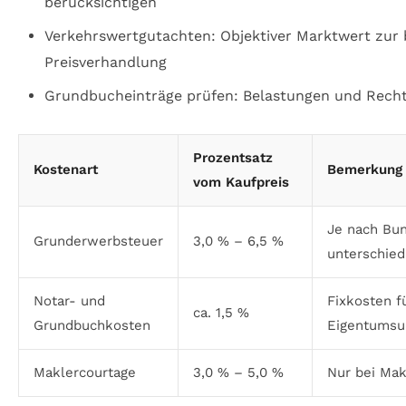
berücksichtigen
Verkehrswertgutachten: Objektiver Marktwert zur
Preisverhandlung
Grundbucheinträge prüfen: Belastungen und Rech
Prozentsatz
Kostenart
Bemerkung
vom Kaufpreis
Je nach Bu
Grunderwerbsteuer
3,0 % – 6,5 %
unterschied
Notar- und
Fixkosten f
ca. 1,5 %
Grundbuchkosten
Eigentumsu
Maklercourtage
3,0 % – 5,0 %
Nur bei Makl