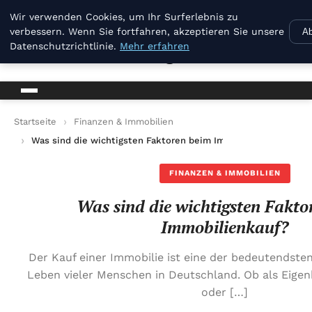
B Kg
Wir verwenden Cookies, um Ihr Surferlebnis zu
verbessern. Wenn Sie fortfahren, akzeptieren Sie unsere
Ab
Datenschutzrichtlinie.
Mehr erfahren
B Kg
Startseite
Finanzen & Immobilien
Was sind die wichtigsten Faktoren beim Immobilienkauf?
FINANZEN & IMMOBILIEN
Was sind die wichtigsten Fakto
Immobilienkauf?
Der Kauf einer Immobilie ist eine der bedeutendst
Leben vieler Menschen in Deutschland. Ob als Eigen
oder […]