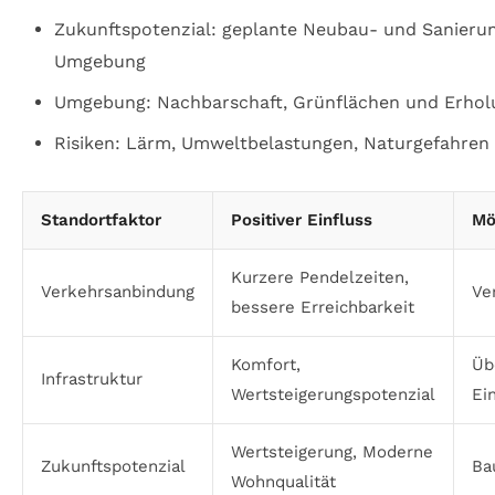
Zukunftspotenzial: geplante Neubau- und Sanierun
Umgebung
Umgebung: Nachbarschaft, Grünflächen und Erho
Risiken: Lärm, Umweltbelastungen, Naturgefahren
Standortfaktor
Positiver Einfluss
Mö
Kurzere Pendelzeiten,
Verkehrsanbindung
Ve
bessere Erreichbarkeit
Komfort,
Üb
Infrastruktur
Wertsteigerungspotenzial
Ei
Wertsteigerung, Moderne
Zukunftspotenzial
Ba
Wohnqualität